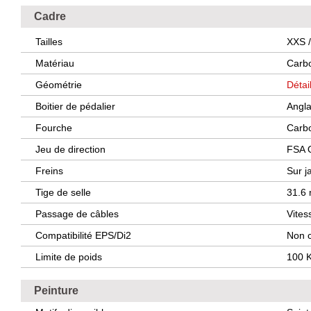
Cadre
Tailles
XXS /
Matériau
Carb
Géométrie
Détai
Boitier de pédalier
Angla
Fourche
Carbo
Jeu de direction
FSA O
Freins
Sur j
Tige de selle
31.6
Passage de câbles
Vites
Compatibilité EPS/Di2
Non 
Limite de poids
100 K
Peinture