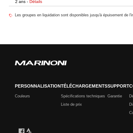
2 ans -
Détails
Les groupes en liquidation sont disponibles jusqu'à épuisement de l'i
PERSONNALISATION
TÉLÉCHARGEMENTS
SUPPORT
C
Couleurs
Spécifications techniques
Garantie
Dé
Liste de prix
Di
Co